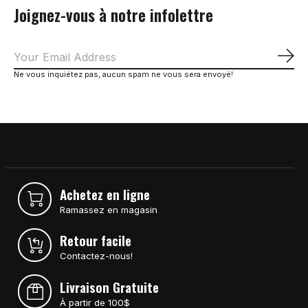
Joignez-vous à notre infolettre
S'a
Ne vous inquiétez pas, aucun spam ne vous sera envoyé!
Achetez en ligne
Ramassez en magasin
Retour facile
Contactez-nous!
Livraison Gratuite
À partir de 100$